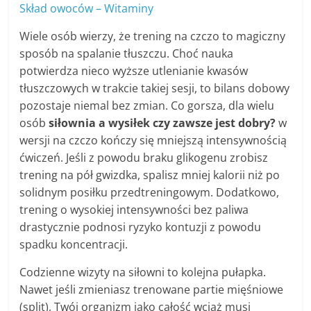
Skład owoców – Witaminy
Wiele osób wierzy, że trening na czczo to magiczny
sposób na spalanie tłuszczu. Choć nauka
potwierdza nieco wyższe utlenianie kwasów
tłuszczowych w trakcie takiej sesji, to bilans dobowy
pozostaje niemal bez zmian. Co gorsza, dla wielu
osób
siłownia a wysiłek czy zawsze jest dobry?
w
wersji na czczo kończy się mniejszą intensywnością
ćwiczeń. Jeśli z powodu braku glikogenu zrobisz
trening na pół gwizdka, spalisz mniej kalorii niż po
solidnym posiłku przedtreningowym. Dodatkowo,
trening o wysokiej intensywności bez paliwa
drastycznie podnosi ryzyko kontuzji z powodu
spadku koncentracji.
Codzienne wizyty na siłowni to kolejna pułapka.
Nawet jeśli zmieniasz trenowane partie mięśniowe
(split), Twój organizm jako całość wciąż musi