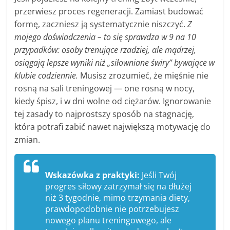
przerwiesz proces regeneracji. Zamiast budować
formę, zaczniesz ją systematycznie niszczyć.
Z
mojego doświadczenia – to się sprawdza w 9 na 10
przypadków: osoby trenujące rzadziej, ale mądrzej,
osiągają lepsze wyniki niż „siłowniane świry” bywające w
klubie codziennie.
Musisz zrozumieć, że mięśnie nie
rosną na sali treningowej — one rosną w nocy,
kiedy śpisz, i w dni wolne od ciężarów. Ignorowanie
tej zasady to najprostszy sposób na stagnację,
która potrafi zabić nawet największą motywację do
zmian.
Wskazówka z praktyki:
Jeśli Twój
progres siłowy zatrzymał się na dłużej
niż 3 tygodnie, mimo trzymania diety,
prawdopodobnie nie potrzebujesz
nowego planu treningowego, ale