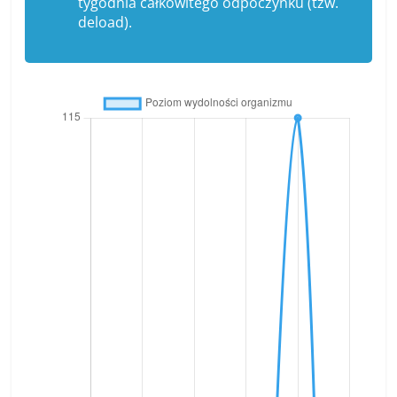
tygodnia całkowitego odpoczynku (tzw.
deload).