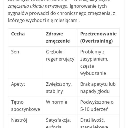
zmęczenia układu nerwowego.
Ignorowanie tych
sygnałów prowadzi do chronicznego zmęczenia, z
którego wychodzi się miesiącami.
Cecha
Zdrowe
Przetrenowanie
zmęczenie
(Overtraining)
Sen
Głęboki i
Problemy z
regenerujący
zasypianiem,
częste
wybudzanie
Apetyt
Zwiększony,
Brak apetytu lub
stabilny
napady głodu
Tętno
W normie
Podwyższone o
spoczynkowe
5-10 uderzeń
Nastrój
Satysfakcja,
Drażliwość,
euforia
stany lękowe,