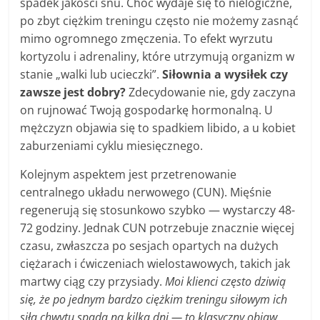
spadek jakości snu. Choć wydaje się to nielogiczne,
po zbyt ciężkim treningu często nie możemy zasnąć
mimo ogromnego zmęczenia. To efekt wyrzutu
kortyzolu i adrenaliny, które utrzymują organizm w
stanie „walki lub ucieczki”.
Siłownia a wysiłek czy
zawsze jest dobry?
Zdecydowanie nie, gdy zaczyna
on rujnować Twoją gospodarkę hormonalną. U
mężczyzn objawia się to spadkiem libido, a u kobiet
zaburzeniami cyklu miesięcznego.
Kolejnym aspektem jest przetrenowanie
centralnego układu nerwowego (CUN). Mięśnie
regenerują się stosunkowo szybko — wystarczy 48-
72 godziny. Jednak CUN potrzebuje znacznie więcej
czasu, zwłaszcza po sesjach opartych na dużych
ciężarach i ćwiczeniach wielostawowych, takich jak
martwy ciąg czy przysiady.
Moi klienci często dziwią
się, że po jednym bardzo ciężkim treningu siłowym ich
siła chwytu spada na kilka dni — to klasyczny objaw