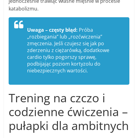
jednocześnie trawiąc własne mięśnie w procesie
katabolizmu.
Uwaga – częsty błąd:
Próba
„rozbiegania” lub „rozćwiczenia”
zmęczenia. Jeśli czujesz się jak po
zderzeniu z ciężarówką, dodatkowe
cardio tylko pogorszy sprawę,
podbijając poziom kortyzolu do
niebezpiecznych wartości.
Trening na czczo i
codzienne ćwiczenia –
pułapki dla ambitnych