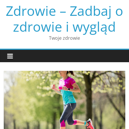
Skip
Zdrowie – Zadbaj o
to
content
zdrowie i wygląd
Twoje zdrowie