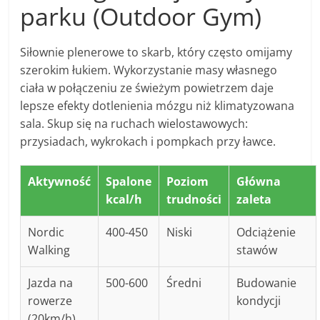
parku (Outdoor Gym)
Siłownie plenerowe to skarb, który często omijamy
szerokim łukiem. Wykorzystanie masy własnego
ciała w połączeniu ze świeżym powietrzem daje
lepsze efekty dotlenienia mózgu niż klimatyzowana
sala. Skup się na ruchach wielostawowych:
przysiadach, wykrokach i pompkach przy ławce.
Aktywność
Spalone
Poziom
Główna
kcal/h
trudności
zaleta
Nordic
400-450
Niski
Odciążenie
Walking
stawów
Jazda na
500-600
Średni
Budowanie
rowerze
kondycji
(20km/h)