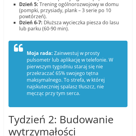
Dzień 5:
Trening ogólnorozwojowy w domu
(pompki, przysiady, plank – 3 serie po 10
powtórzeń).
Dzień 6-7:
Dłuższa wycieczka piesza do lasu
lub parku (60-90 min).
Moja rada:
Zainwestuj w prosty
pulsometr lub aplikację w telefonie. W
pierwszym tygodniu staraj się nie
przekraczać 65% swojego tętna
maksymalnego. To strefa, w której
najskuteczniej spalasz tłuszcz, nie
męcząc przy tym serca.
Tydzień 2: Budowanie
wytrzymałości