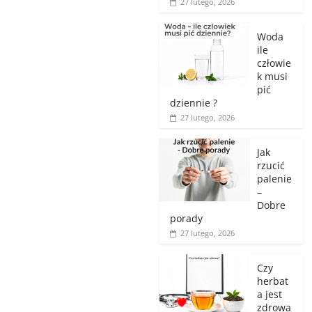
27 lutego, 2026
Woda
ile
człowie
k musi
pić
dziennie ?
27 lutego, 2026
Jak
rzucić
palenie
–
Dobre
porady
27 lutego, 2026
Czy
herbat
a jest
zdrowa