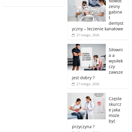
Nowoc
zesny
gabine
t
dentyst
yczny – leczenie kanałowe
27 lutego, 2026
Siłowni
a a
wysiłek
czy
zawsze
jest dobry ?
27 lutego, 2026
Częste
skurcz
e jaka
może
być
przyczyna ?