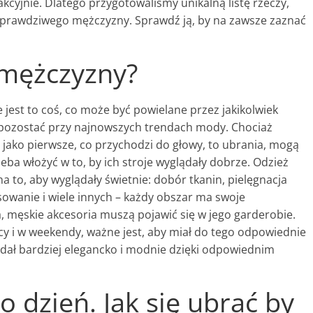
kcyjnie. Dlatego przygotowaliśmy unikalną listę rzeczy,
e prawdziwego mężczyzny. Sprawdź ją, by na zawsze zaznać
 mężczyzny?
jest to coś, co może być powielane przez jakikolwiek
 pozostać przy najnowszych trendach mody. Chociaż
jako pierwsze, co przychodzi do głowy, to ubrania, mogą
zeba włożyć w to, by ich stroje wyglądały dobrze. Odzież
a to, aby wyglądały świetnie: dobór tkanin, pielęgnacja
owanie i wiele innych – każdy obszar ma swoje
, męskie akcesoria muszą pojawić się w jego garderobie.
cy i w weekendy, ważne jest, aby miał do tego odpowiednie
dał bardziej elegancko i modnie dzięki odpowiednim
o dzień. Jak się ubrać by