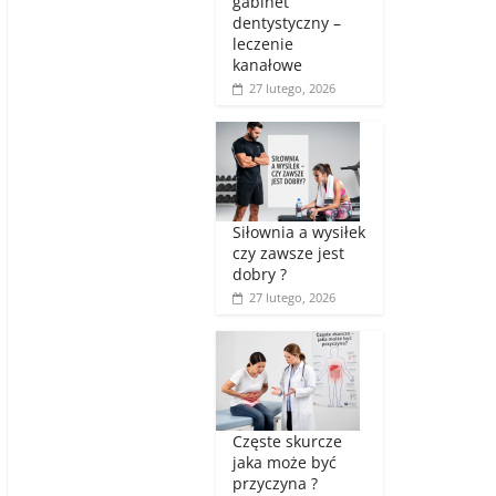
gabinet
dentystyczny –
leczenie
kanałowe
27 lutego, 2026
Siłownia a wysiłek
czy zawsze jest
dobry ?
27 lutego, 2026
Częste skurcze
jaka może być
przyczyna ?