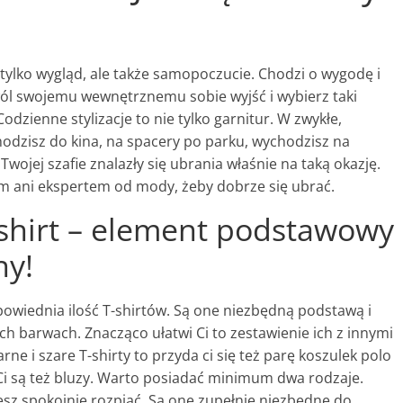
 tylko wygląd, ale także samopoczucie. Chodzi o wygodę i
zwól swojemu wewnętrznemu sobie wyjść i wybierz taki
Codzienne stylizacje to nie tylko garnitur. W zwykłe,
chodzisz do kina, na spacery po parku, wychodzisz na
 Twojej szafie znalazły się ubrania właśnie na taką okazję.
m ani ekspertem od mody, żeby dobrze się ubrać.
-shirt – element podstawowy
ny!
powiednia ilość T-shirtów. Są one niezbędną podstawą i
 barwach. Znacząco ułatwi Ci to zestawienie ich z innymi
arne i szare T-shirty to przyda ci się też parę koszulek polo
 Ci są też bluzy. Warto posiadać minimum dwa rodzaje.
esz spokojnie rozpiąć. Są one zupełnie niezbędne do