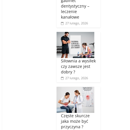
gabinet
dentystyczny –
leczenie
kanałowe
27 lutego, 2026
Siłownia a wysiłek
czy zawsze jest
dobry ?
27 lutego, 2026
Częste skurcze
jaka może być
przyczyna ?