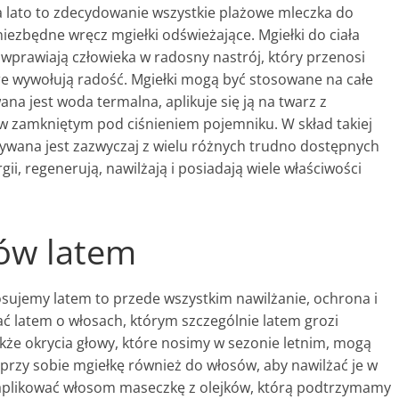
 lato to zdecydowanie wszystkie plażowe mleczka do
e niezbędne wręcz mgiełki odświeżające. Mgiełki do ciała
 wprawiają człowieka w radosny nastrój, który przenosi
re wywołują radość. Mgiełki mogą być stosowane na całe
ana jest woda termalna, aplikuje się ją na twarz z
ę w zamkniętym pod ciśnieniem pojemniku. W skład takiej
wana jest zazwyczaj z wielu różnych trudno dostępnych
gii, regenerują, nawilżają i posiadają wiele właściwości
ów latem
ujemy latem to przede wszystkim nawilżanie, ochrona i
ać latem o włosach, którym szczególnie latem grozi
akże okrycia głowy, które nosimy w sezonie letnim, mogą
 przy sobie mgiełkę również do włosów, aby nawilżać je w
zaaplikować włosom maseczkę z olejków, którą podtrzymamy