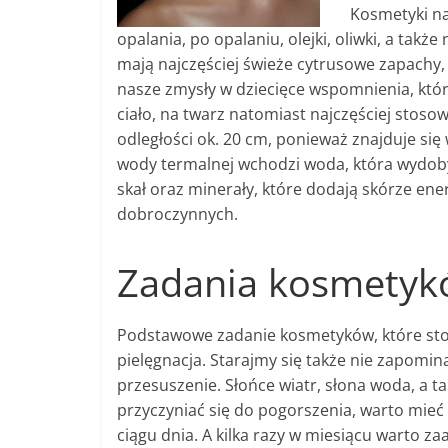
Kosmetyki na
opalania, po opalaniu, olejki, oliwki, a takż
mają najczęściej świeże cytrusowe zapachy,
nasze zmysły w dziecięce wspomnienia, któ
ciało, na twarz natomiast najczęściej stosow
odległości ok. 20 cm, ponieważ znajduje si
wody termalnej wchodzi woda, która wydoby
skał oraz minerały, które dodają skórze ener
dobroczynnych.
Zadania kosmetyk
Podstawowe zadanie kosmetyków, które stos
pielęgnacja. Starajmy się także nie zapomin
przesuszenie. Słońce wiatr, słona woda, a t
przyczyniać się do pogorszenia, warto mieć
ciągu dnia. A kilka razy w miesiącu warto 