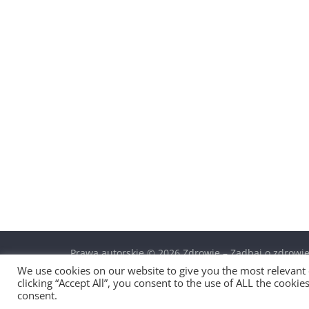
Prawa autorskie © 2026
Zdrowie – Zadbaj o zdrowie
Motyw:
ColorMag
stworzony przez ThemeGrill. Wsp
We use cookies on our website to give you the most relevant
clicking “Accept All”, you consent to the use of ALL the cooki
consent.