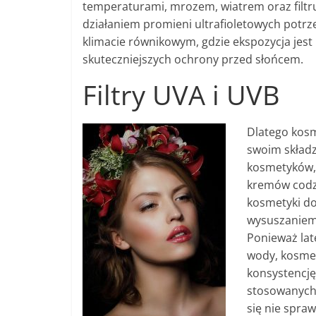
temperaturami, mrozem, wiatrem oraz filtr
działaniem promieni ultrafioletowych potrze
klimacie równikowym, gdzie ekspozycja jest 
skuteczniejszych ochrony przed słońcem.
Filtry UVA i UVB
Dlatego kosm
swoim składzi
kosmetyków, 
kremów codz
kosmetyki do
wysuszaniem
Ponieważ lat
wody, kosmety
konsystencję
stosowanych 
się nie spraw