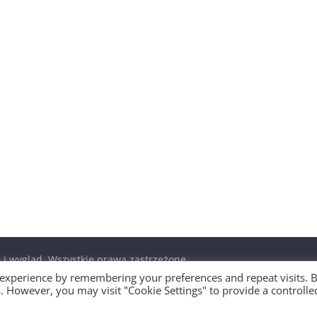
 i wygląd
. Wszystkie prawa zastrzeżone.
ierane przez
WordPress
.
 experience by remembering your preferences and repeat visits. 
es. However, you may visit "Cookie Settings" to provide a controlle