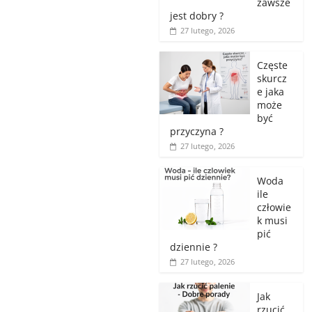
zawsze
jest dobry ?
27 lutego, 2026
Częste
skurcz
e jaka
może
być
przyczyna ?
27 lutego, 2026
Woda
ile
człowie
k musi
pić
dziennie ?
27 lutego, 2026
Jak
rzucić