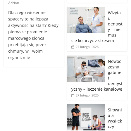
Adrian
Dlaczego wiosenne
Wizyta
u
spacery to najlepsza
dentyst
aktywność na start? Kiedy
y – nie
pierwsze promienie
musi
marcowego słońca
się kojarzyć z stresem
przebijają się przez
27 lutego, 2026
chmury, w Twoim
organizmie
Nowoc
zesny
gabine
t
dentyst
yczny – leczenie kanałowe
27 lutego, 2026
Siłowni
a a
wysiłek
czy