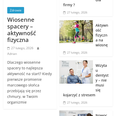
firmy ?
Zdrowie
27 lutego, 2026
Wiosenne
spacery –
Aktywn
ość
aktywność
fizyczn
fizyczna
a na
wiosnę
27 lutego, 2026
27 lutego, 2026
Adrian
Dlaczego wiosenne
Wizyta
spacery to najlepsza
u
aktywność na start? Kiedy
dentyst
pierwsze promienie
y – nie
marcowego słońca
musi
się
przebijają się przez
kojarzyć z stresem
chmury, w Twoim
organizmie
27 lutego, 2026
Nowoc