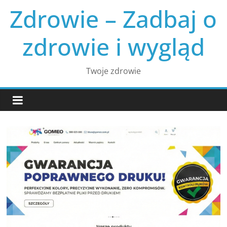
Skip
Zdrowie – Zadbaj o
to
content
zdrowie i wygląd
Twoje zdrowie