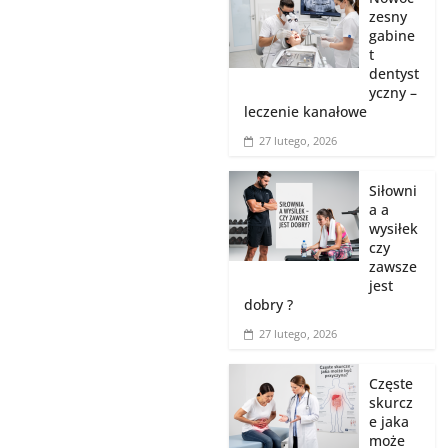
zesny
gabine
t
dentyst
yczny –
leczenie kanałowe
27 lutego, 2026
Siłowni
a a
wysiłek
czy
zawsze
jest
dobry ?
27 lutego, 2026
Częste
skurcz
e jaka
może