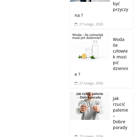
być
przyczy
na ?
27 lutego, 2026
Woda
ile
człowie
k musi
pić
dzienni
e ?
27 lutego, 2026
Jak
rzucić
palenie
–
Dobre
porady
27 lutego, 2026