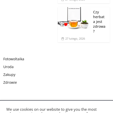
Czy
herbat
a jest
zdrowa
?
27 lutego, 2026
Fotowoltaika
Uroda
Zakupy
Zdrowie
Prawa autorskie © 2026
Zdrowie – Zadbaj o zdrowie i wygląd
.
We use cookies on our website to give you the most